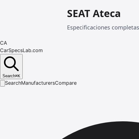
SEAT Ateca
Especificaciones completa
CA
CarSpecsLab.com
Search
⌘
K
Search
Manufacturers
Compare