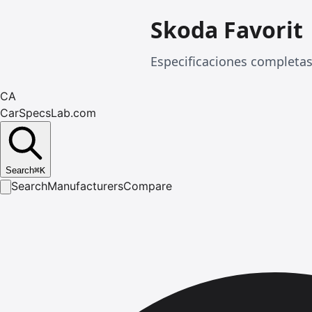
Skoda Favorit
Especificaciones completas
CA
CarSpecsLab.com
Search
⌘
K
Search
Manufacturers
Compare