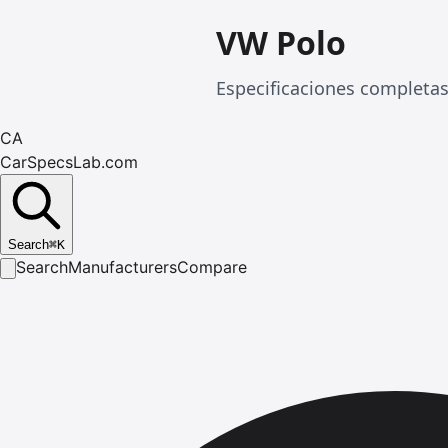
VW Polo
Especificaciones completa
CA
CarSpecsLab.com
Search
⌘
K
Search
Manufacturers
Compare